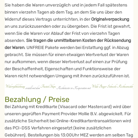
Sie haben die Waren unverzüglich und in jedem Fall spätestens
binnen vierzehn Tagen ab dem Tag, an dem Sie uns über den
Widerruf dieses Vertrags unterrichten, in der
Originalverpackung
an uns zurückzusenden oder zu übergeben. Die Frist ist gewahrt,
wenn Sie die Waren vor Ablauf der Frist von vierzehn Tagen
absenden.
Sie tragen die unmittelbaren Kosten der Rücksendung
der Waren
. UNFREIE Pakete werden bei Erstattung ggf. in Abzug
gebracht. Sie müssen für einen etwaigen Wertverlust der Waren
nur aufkommen, wenn dieser Wertverlust auf einen zur Prüfung
der Beschaffenheit, Eigenschaften und Funktionsweise der
Waren nicht notwendigen Umgang mit ihnen zurückzuführen ist.
Widerrufsbelehrung
Trusted Shops
Wilde Beuger Solmecke Rechtsanwälte
erstellt mit dem
Rechtstexter in Kooperation mit
.
Bezahlung / Preise
Bei Zahlung mit Kreditkarte (Visacard oder Mastercard) wird über
unseren geprüften Payment Provider Mollie B.V. abgewickelt. Für
zusätzliche Sicherheit bei Online-Kreditkartentransaktionen wird
das PCI-DSS Verfahren eingesetzt (keine zusätzlichen
Gebühren). Bestellungen bis 13:00Uhr MEZ werden am selben Tag