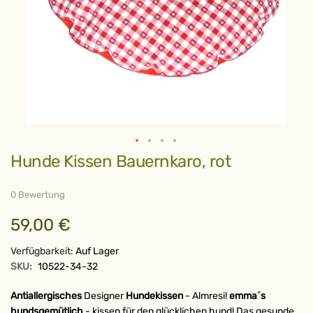
Zum
Hunde Kissen Bauernkaro, rot
Anfang
der
Bildergalerie
springen
0 Bewertung
59,00 €
Verfügbarkeit:
Auf Lager
SKU:
10522-34-32
Antiallergisches
Designer
Hundekissen
- Almresi!
emma´s
hundsgemütlich
- kissen für den glücklichen hund! Das gesunde