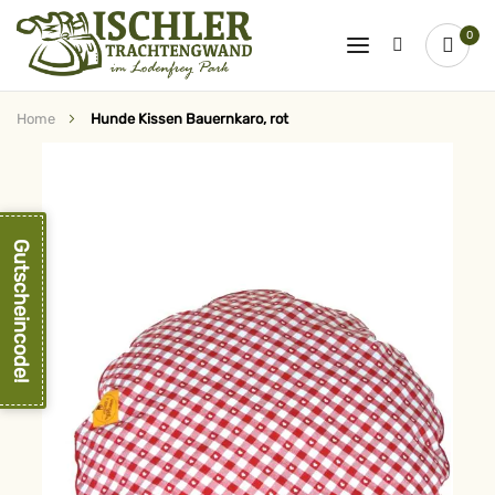
0
Home
Hunde Kissen Bauernkaro, rot
Zum
Ende
der
Bildergalerie
springen
Gutscheincode!