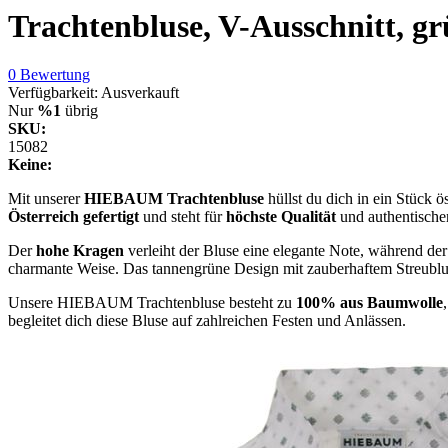
Trachtenbluse, V-Ausschnitt, g
0 Bewertung
Verfügbarkeit:
Ausverkauft
Nur
%1
übrig
SKU:
15082
Keine:
Mit unserer
HIEBAUM
Trachtenbluse
hüllst du dich in ein Stück ö
Österreich gefertigt
und steht für
höchste Qualität
und authentischen
Der
hohe Kragen
verleiht der Bluse eine elegante Note, während de
charmante Weise. Das tannengrüne Design mit zauberhaftem Streublum
Unsere HIEBAUM Trachtenbluse besteht zu
100% aus Baumwolle
begleitet dich diese Bluse auf zahlreichen Festen und Anlässen.